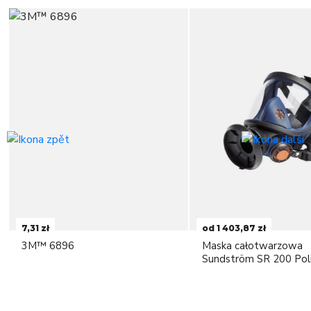
7,31 zł
od 1 403,87 zł
3M™ 6896
Maska całotwarzowa
Sundström SR 200 Pol