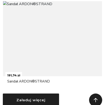
191,74 zł
Sandał ARDON®STRAND
Załaduj więcej