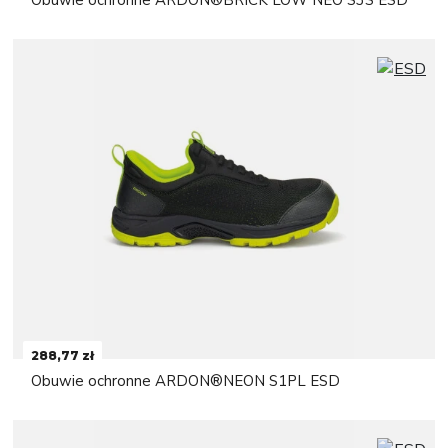
Obuwie ochronne ARDON®BRICK LOW NEO S3S ESD
288,77 zł
Obuwie ochronne ARDON®NEON S1PL ESD