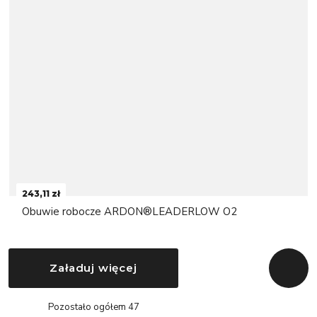
243,11 zł
Obuwie robocze ARDON®LEADERLOW O2
Załaduj więcej
Powrót
Pozostało ogółem 47