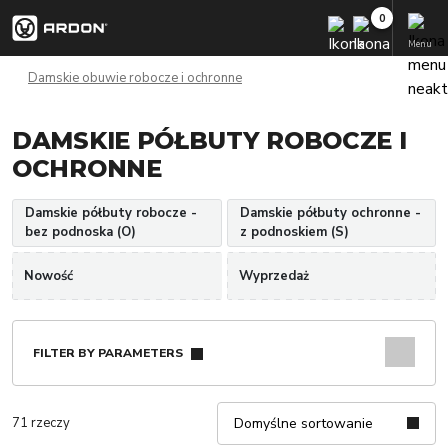
Menu
Damskie obuwie robocze i ochronne
DAMSKIE PÓŁBUTY ROBOCZE I
OCHRONNE
Damskie półbuty robocze -
Damskie półbuty ochronne -
bez podnoska (O)
z podnoskiem (S)
Nowość
Wyprzedaż
FILTER BY PARAMETERS
71 rzeczy
Domyślne sortowanie