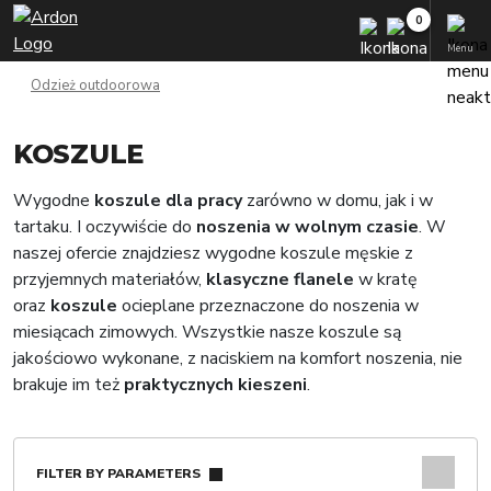
Menu
Odzież outdoorowa
KOSZULE
Wygodne
koszule dla pracy
zarówno w domu, jak i w
tartaku. I oczywiście do
noszenia w wolnym czasie
. W
naszej ofercie znajdziesz wygodne koszule męskie z
przyjemnych materiałów,
klasyczne flanele
w kratę
oraz
koszule
ocieplane przeznaczone do noszenia w
miesiącach zimowych. Wszystkie nasze koszule są
jakościowo wykonane, z naciskiem na komfort noszenia, nie
brakuje im też
praktycznych kieszeni
.
FILTER BY PARAMETERS