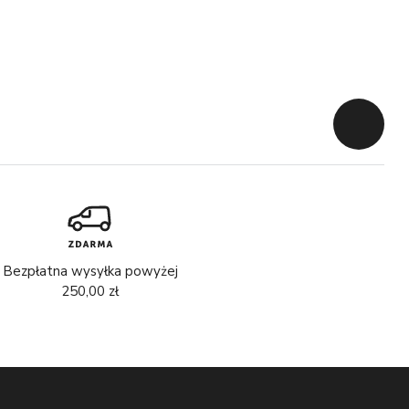
Powrót d
Bezpłatna wysyłka powyżej
250,00 zł