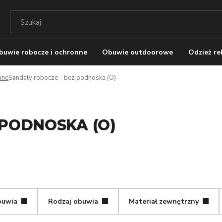
buwie robocze i ochronne
Obuwie outdoorowe
Odzież r
nne
Sandały robocze - bez podnoska (O)
 PODNOSKA (O)
buwia
Rodzaj obuwia
Materiał zewnętrzny