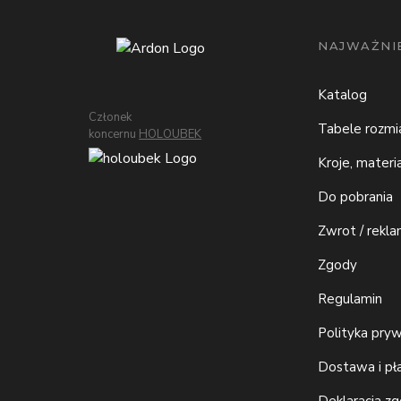
NAJWAŻNIE
Katalog
Członek
Tabele rozm
koncernu
HOLOUBEK
Kroje, materi
Do pobrania
Zwrot / rekla
Zgody
Regulamin
Polityka pry
Dostawa i pł