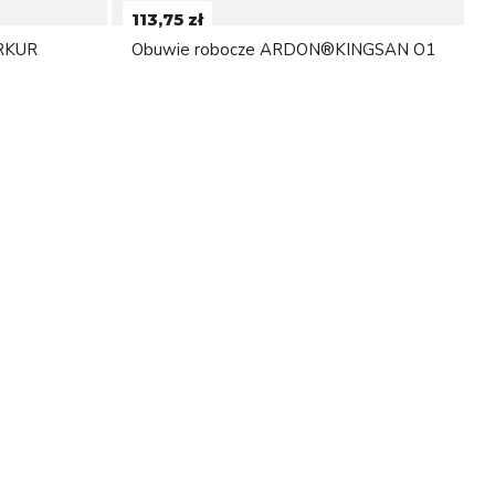
113,75 zł
RKUR
Obuwie robocze ARDON®KINGSAN O1