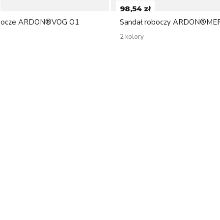
98,54 zł
obocze ARDON®VOG O1
Sandał roboczy ARDON®ME
2 kolory