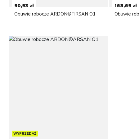
90,93 zł
168,69 zł
Obuwie robocze ARDON®FIRSAN O1
Obuwie r
WYPRZEDAŻ