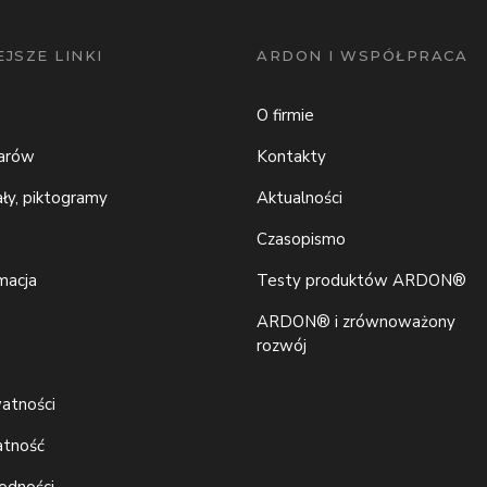
JSZE LINKI
ARDON I WSPÓŁPRACA
O firmie
iarów
Kontakty
ały, piktogramy
Aktualności
Czasopismo
macja
Testy produktów ARDON®
ARDON® i zrównoważony
rozwój
watności
atność