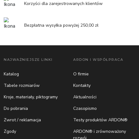
Korzyści dla zarejestrowanych klientów
Bezpłatna wysyłka powyżej 250,00 zł
NAJWAŻNIEJSZE LINKI
ARDON I WSPÓŁPRACA
Katalog
O firmie
Tabele rozmiarów
Kontakty
Kroje, materiały, piktogramy
Aktualności
Do pobrania
Czasopismo
Zwrot / reklamacja
Testy produktów ARDON®
Zgody
ARDON® i zrównoważony
rozwój