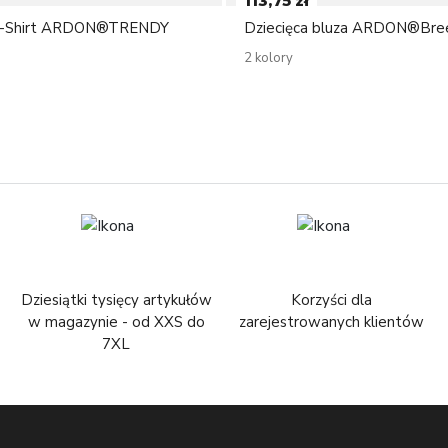
113,75 zł
 T-Shirt ARDON®TRENDY
Dziecięca bluza ARDON®Bree
2 kolory
Dziesiątki tysięcy artykułów
Korzyści dla
w magazynie - od XXS do
zarejestrowanych klientów
7XL