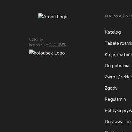
NAJWAŻNIE
Katalog
Członek
Tabele rozm
koncernu
HOLOUBEK
Kroje, materi
Do pobrania
Zwrot / rekla
Zgody
Regulamin
Polityka pry
Dostawa i pł