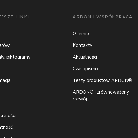
JSZE LINKI
ARDON I WSPÓŁPRACA
O firmie
iarów
Kontakty
ały, piktogramy
Aktualności
Czasopismo
macja
Testy produktów ARDON®
ARDON® i zrównoważony
rozwój
watności
atność