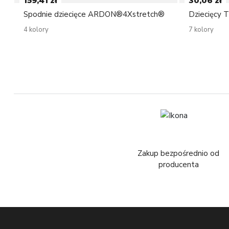
159,41 zł
30,06 zł
Spodnie dziecięce ARDON®4Xstretch®
Dziecięcy
4 kolory
7 kolory
Zakup bezpośrednio od
producenta