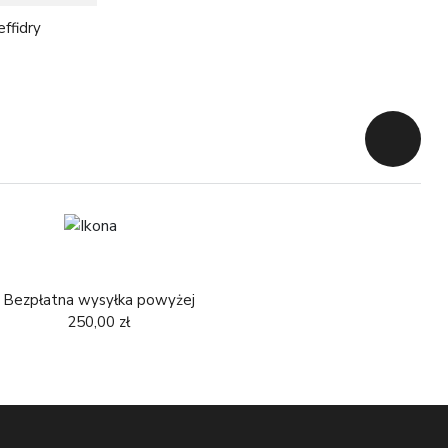
ffidry
Powrót d
Bezpłatna wysyłka powyżej
250,00 zł