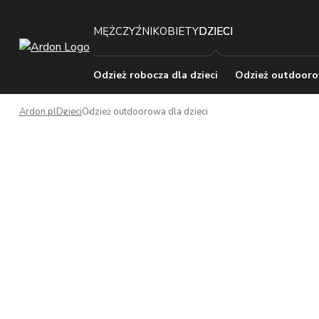
MĘŻCZYŹNI
KOBIETY
DZIECI
Odzież robocza dla dzieci
Odzież outdoorow
Ardon.pl
Dzieci
Odzież outdoorowa dla dzieci