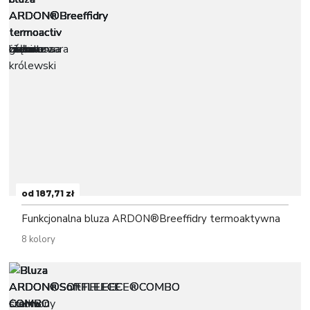
od 187,71 zł
Funkcjonalna bluza ARDON®Breeffidry termoaktywna
8 kolory