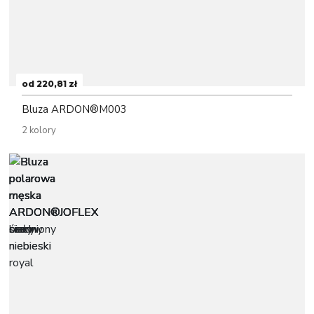
od 220,81 zł
Bluza ARDON®M003
2 kolory