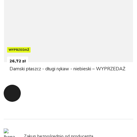
WYPRZEDAŻ
26,72 zł
Damski płaszcz - długi rękaw - niebieski – WYPRZEDAŻ
Powrót do początku
Zakup bezpośrednio od producenta