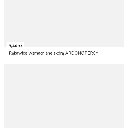
7,40 zł
Rękawice wzmacniane skórą ARDON®PERCY