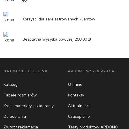
7XL
Korzyści dla zarejestrowanych klientów
Bezpłatna wysyłka powyżej 250,00 zł
NAJWAŻNIEJSZE LINKI
ARDON I WSPÓŁPRACA
Katalog
O firmie
Tabele rozmiarów
Kontakty
Kroje, materiały, piktogramy
Aktualności
Do pobrania
Czasopismo
Zwrot / reklamacja
Testy produktów ARDON®