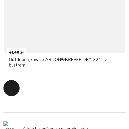
41,48 zł
Outdoor rękawice ARDON®BREEFFIDRY G24 - z
blistrem
Powrót do początku
Zakup bezpośrednio od producenta