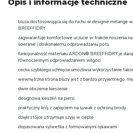
Opis i informacje techniczne
bluza dostosowująca się do ruchu w designie melange
BREEFFIDRY
zagwarantuje komfortowe uczucie w trakcie noszenia na 
ścieranie i doskonałemu odprowadzaniu potu
funkcjonalność materiału ARDON® BREEFFIDRY je dana 
równoczesnym odprowadzaniem wilgoci
cecha szybkiego schnięcia umożliwia wykorzystanie ta
wewnętrzna strona bluzy jest z bardzo przyjemnego, mi
dwie obszerne kieszenie
designowa kieszeń na piersi
praktyczny krój z zapięciem na suwak z ochroną brody
dzięki stójce utrzymuje szyję w cieple
dopasowana sylwetka z formowanymi rękawami