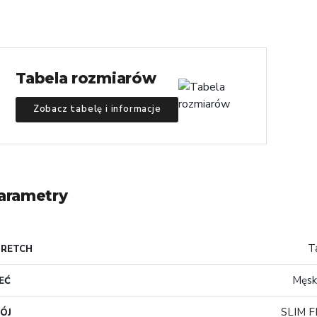
Tabela rozmiarów
Zobacz tabelę i informacje
arametry
T
TRETCH
Męsk
EĆ
SLIM F
ÓJ