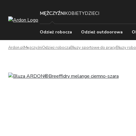
MĘŻCZYŹNI
KOBIETY
DZIECI
Odzież robocza
Odzież outdoorowa
O
Ardon.pl
Mężczyźni
Odzież robocza
Bluzy sportowe do pracy
Bluzy robo