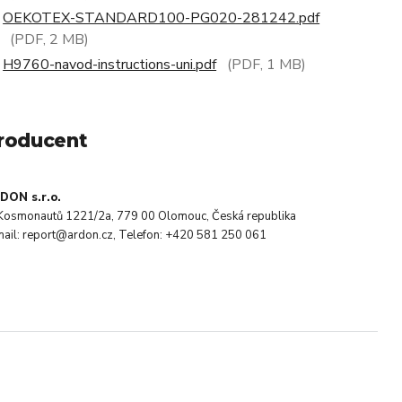
OEKOTEX-STANDARD100-PG020-281242.pdf
(PDF, 2 MB)
H9760-navod-instructions-uni.pdf
(PDF, 1 MB)
roducent
DON s.r.o.
. Kosmonautů 1221/2a, 779 00 Olomouc, Česká republika
mail: report@ardon.cz, Telefon: +420 581 250 061