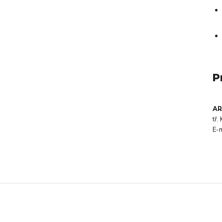
P
AR
tř
E-