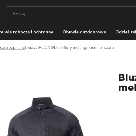
buwie robocze i ochronne
Obuwie outdoorowe
Odzież r
cze rozpinane
Bluza ARDON®Breeffidry melange ciemno-szara
Blu
mel