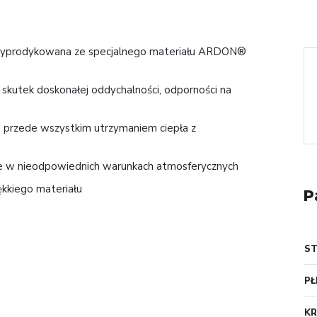
 wyprodykowana ze specjalnego materiału ARDON®
skutek doskonałej oddychalności, odporności na
przede wszystkim utrzymaniem ciepła z
kże w nieodpowiednich warunkach atmosferycznych
ękkiego materiału
P
S
PŁ
KR