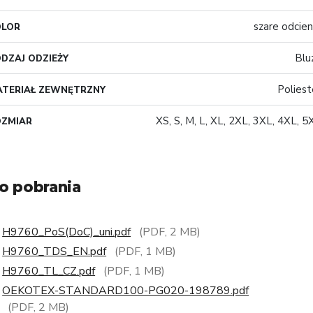
szare odcien
OLOR
Blu
DZAJ ODZIEŻY
Poliest
TERIAŁ ZEWNĘTRZNY
XS, S, M, L, XL, 2XL, 3XL, 4XL, 5
OZMIAR
o pobrania
H9760_PoS(DoC)_uni.pdf
(PDF, 2 MB)
H9760_TDS_EN.pdf
(PDF, 1 MB)
H9760_TL_CZ.pdf
(PDF, 1 MB)
OEKOTEX-STANDARD100-PG020-198789.pdf
(PDF, 2 MB)