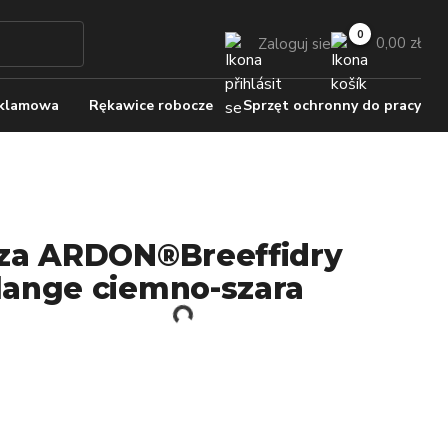
0,00 zł
Zaloguj sie
eklamowa
Rękawice robocze
Sprzęt ochronny do pracy
za ARDON®Breeffidry
ange ciemno-szara