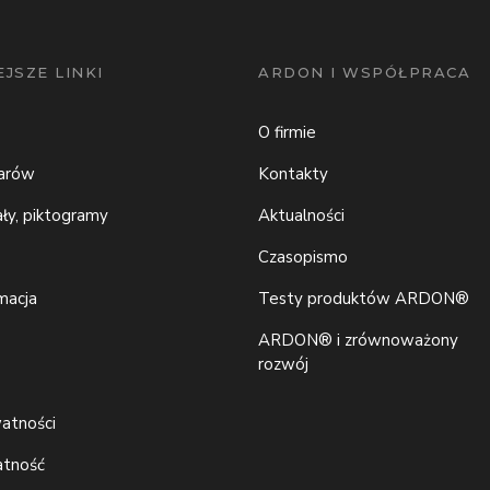
JSZE LINKI
ARDON I WSPÓŁPRACA
O firmie
iarów
Kontakty
ały, piktogramy
Aktualności
Czasopismo
macja
Testy produktów ARDON®
ARDON® i zrównoważony
rozwój
watności
atność