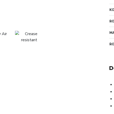
K
RO
MA
R
D