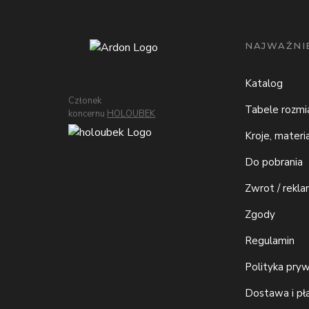
NAJWAŻNIE
Katalog
Członek
Tabele rozm
koncernu
HOLOUBEK
Kroje, materi
Do pobrania
Zwrot / rekla
Zgody
Regulamin
Polityka pry
Dostawa i pł