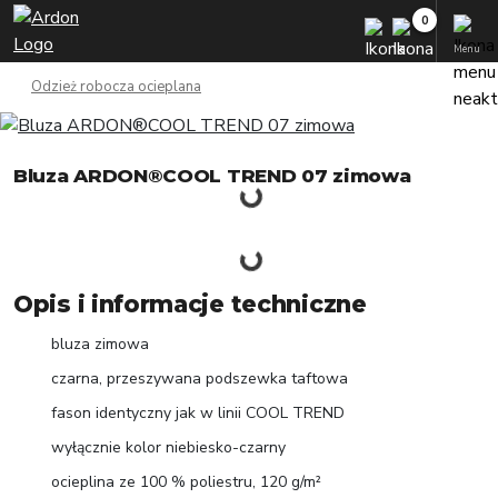
Menu
Odzież robocza ocieplana
Bluza ARDON®COOL TREND 07 zimowa
Opis i informacje techniczne
bluza zimowa
czarna, przeszywana podszewka taftowa
fason identyczny jak w linii COOL TREND
wyłącznie kolor niebiesko-czarny
ocieplina ze 100 % poliestru, 120 g/m²