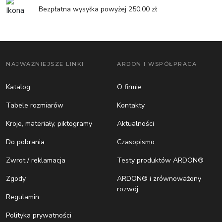
Bezpłatna wysyłka powyżej 250,00 zł
NAJWAŻNIEJSZE LINKI
ARDON I WSPÓŁPRACA
Katalog
O firmie
Tabele rozmiarów
Kontakty
Kroje, materiały, piktogramy
Aktualności
Do pobrania
Czasopismo
Zwrot / reklamacja
Testy produktów ARDON®
Zgody
ARDON® i zrównoważony
rozwój
Regulamin
Polityka prywatności