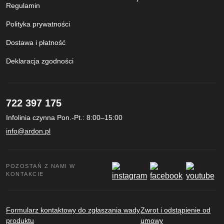
Regulamin
Polityka prywatności
Dostawa i płatność
Deklaracja zgodności
722 397 175
Infolinia czynna Pon.-Pt.: 8:00–15:00
info@ardon.pl
POZOSTAŃ Z NAMI W
KONTAKCIE
Formularz kontaktowy do zgłaszania wady
Zwrot i odstąpienie od
produktu
umowy