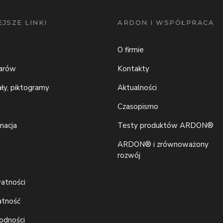
JSZE LINKI
ARDON I WSPÓŁPRACA
O firmie
iarów
Kontakty
ały, piktogramy
Aktualności
Czasopismo
macja
Testy produktów ARDON®
ARDON® i zrównoważony
rozwój
watności
atność
godności