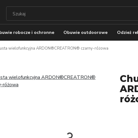
buwie robocze i ochronne
Obuwie outdoorowe
Odzież r
usta wielofunkcyjna ARDON®CREATRON® czarny-różowa
Chu
AR
róż