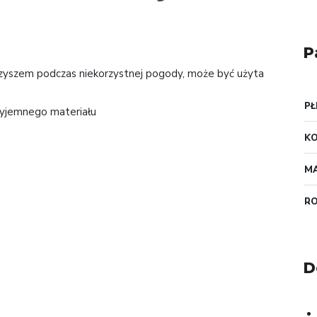
P
zyszem podczas niekorzystnej pogody, może być użyta
PŁ
zyjemnego materiału
K
MA
RO
D