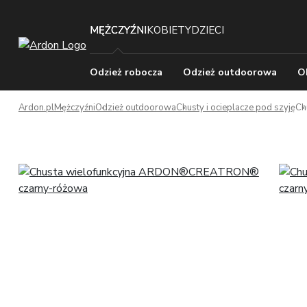
MĘŻCZYŹNI
KOBIETY
DZIECI
Odzież robocza
Odzież outdoorowa
O
Ardon.pl
Mężczyźni
Odzież outdoorowa
Chusty i ocieplacze pod szyję
Ch