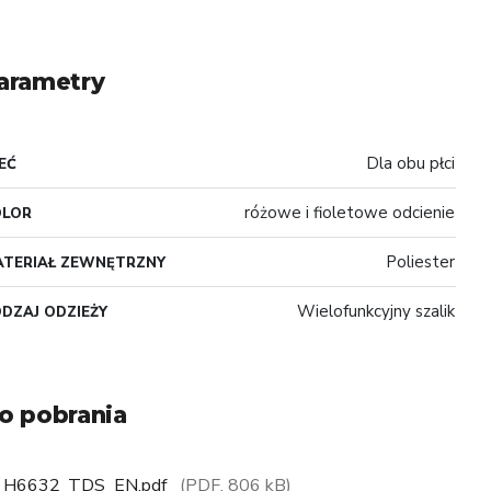
arametry
Dla obu płci
EĆ
różowe i fioletowe odcienie
OLOR
Poliester
TERIAŁ ZEWNĘTRZNY
Wielofunkcyjny szalik
DZAJ ODZIEŻY
o pobrania
H6632_TDS_EN.pdf
(PDF, 806 kB)