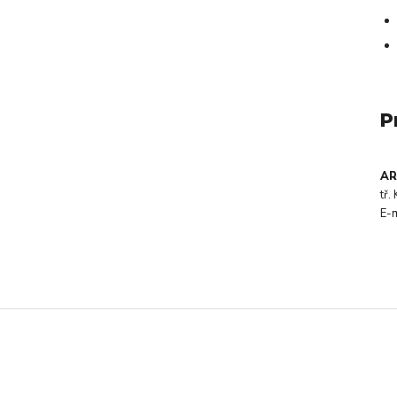
P
AR
tř
E-