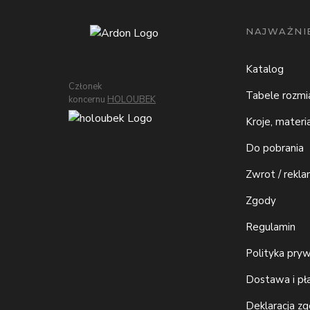
NAJWAŻNIE
Katalog
Członek
Tabele rozm
koncernu
HOLOUBEK
Kroje, materi
Do pobrania
Zwrot / rekla
Zgody
Regulamin
Polityka pry
Dostawa i pł
Deklaracja z