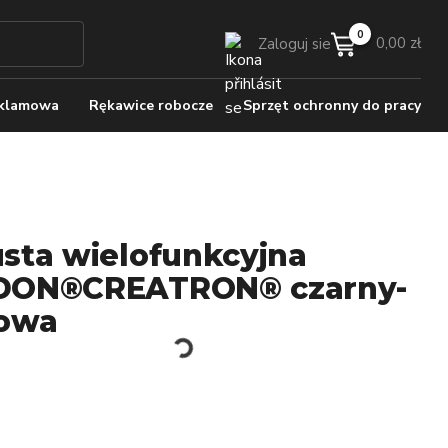
0,00 zł
Zaloguj sie
eklamowa
Rękawice robocze
Sprzęt ochronny do pracy
sta wielofunkcyjna
DON®CREATRON® czarny-
owa