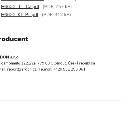
H6632_TL_CZ.pdf
(PDF, 757 kB)
H6632-KT-PL.pdf
(PDF, 813 kB)
roducent
DON s.r.o.
. Kosmonautů 1221/2a, 779 00 Olomouc, Česká republika
mail: report@ardon.cz, Telefon: +420 581 250 061