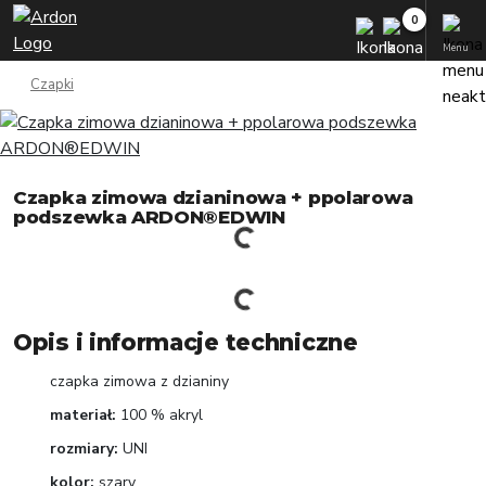
Menu
Czapki
Czapka zimowa dzianinowa + ppolarowa
podszewka ARDON®EDWIN
Opis i informacje techniczne
czapka zimowa z dzianiny
materiał:
100 % akryl
rozmiary:
UNI
kolor:
szary