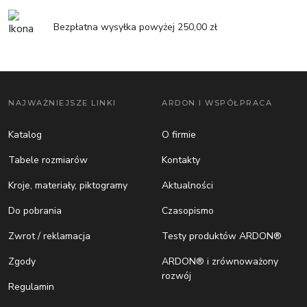
Bezpłatna wysyłka powyżej 250,00 zł
NAJWAŻNIEJSZE LINKI
ARDON I WSPÓŁPRACA
Katalog
O firmie
Tabele rozmiarów
Kontakty
Kroje, materiały, piktogramy
Aktualności
Do pobrania
Czasopismo
Zwrot / reklamacja
Testy produktów ARDON®
Zgody
ARDON® i zrównoważony
rozwój
Regulamin