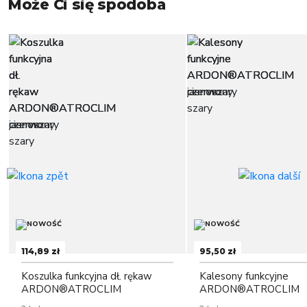
Może Ci się spodoba
114,89 zł
95,50 zł
Koszulka funkcyjna dł. rękaw
Kalesony funkcyjne
ARDON®ATROCLIM
ARDON®ATROCLIM