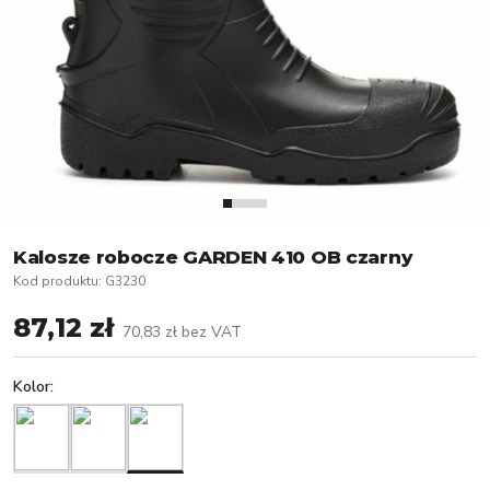
Kalosze robocze GARDEN 410 OB czarny
Kod produktu
:
G3230
87,12 zł
70,83 zł
bez VAT
Kolor
: