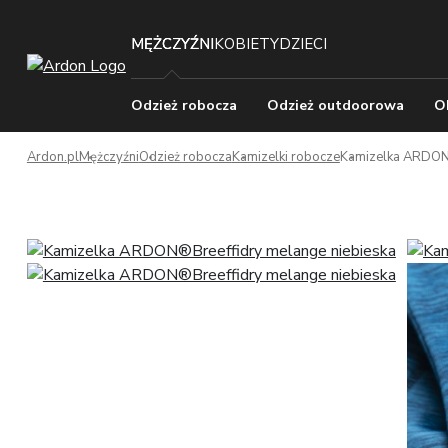
MĘŻCZYŹNI
KOBIETY
DZIECI
Odzież robocza
Odzież outdoorowa
O
Ardon.pl
Mężczyźni
Odzież robocza
Kamizelki robocze
Kamizelka ARDON®