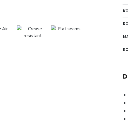
K
RO
MA
R
D