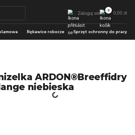
0,00 zł
Zaloguj sie
eklamowa
Rękawice robocze
Sprzęt ochronny do pracy
izelka ARDON®Breeffidry
ange niebieska