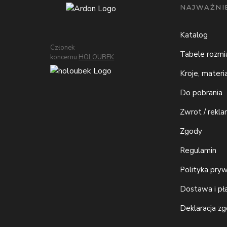
NAJWAŻNIE
Katalog
Członek
Tabele rozm
koncernu
HOLOUBEK
Kroje, materi
Do pobrania
Zwrot / rekla
Zgody
Regulamin
Polityka pry
Dostawa i pł
Deklaracja z