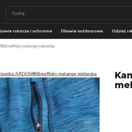
buwie robocze i ochronne
Obuwie outdoorowe
Odzież r
Breeffidry melange niebieska
Kam
mel