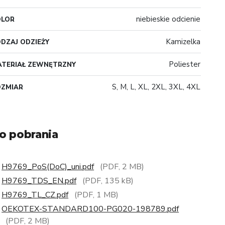
niebieskie odcienie
OLOR
Kamizelka
DZAJ ODZIEŻY
Poliester
TERIAŁ ZEWNĘTRZNY
S, M, L, XL, 2XL, 3XL, 4XL
OZMIAR
o pobrania
H9769_PoS(DoC)_uni.pdf
(PDF, 2 MB)
H9769_TDS_EN.pdf
(PDF, 135 kB)
H9769_TL_CZ.pdf
(PDF, 1 MB)
OEKOTEX-STANDARD100-PG020-198789.pdf
(PDF, 2 MB)