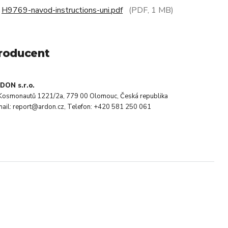
H9769-navod-instructions-uni.pdf
(PDF, 1 MB)
roducent
DON s.r.o.
. Kosmonautů 1221/2a, 779 00 Olomouc, Česká republika
mail: report@ardon.cz, Telefon: +420 581 250 061