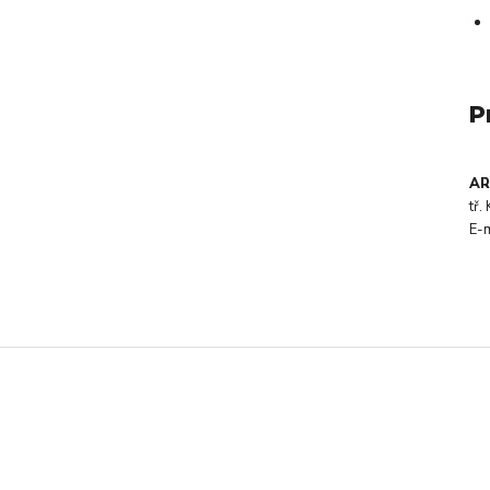
P
AR
tř
E-