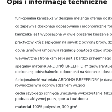
Opis i informacje techniczne
funkcjonalna kamizelka w designie melange oferuje dosk
co zapewnia doskonałe dopasowanie i ergonomicznie for
kamizelka jest wyposażona w dwie obszerne kieszenie or
praktyczny krój z zapięciem na suwak z ochroną brody, dzi
dolna lamówka umożliwia regulację objętości dzięki sto
wewnętrzna strona kamizelki jest z bardzo przyjemnego
specjalny materiał ARDON® BREEFFIDRY zagwarantuje k
doskonałej oddychalności, odporności na ścieranie i do
funkcjonalność materiału ARDON® BREEFFIDRY je dana 
równoczesnym odprowadzaniem wilgoci
cecha szybkiego schnięcia umożliwia wykorzystanie ta
podczas aktywnej pracy, sportu i outdooru
materiał
100% polyester, 300 g/m²