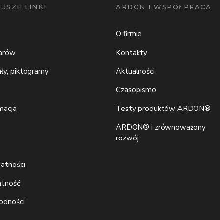
JSZE LINKI
ARDON I WSPÓŁPRACA
O firmie
iarów
Kontakty
ały, piktogramy
Aktualności
Czasopismo
macja
Testy produktów ARDON®
ARDON® i zrównoważony
rozwój
watności
atność
godności