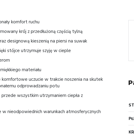
onały komfort ruchu
mowany krój z przedłużoną częścią tylną
az designową kieszenią na piersi na suwak
ęki stójce utrzymuje szyję w cieple
perom
 miękkiego materiału
omfortowe uczucie w trakcie noszenia na skutek
P
skonałemu odprowadzaniu potu
przede wszystkim utrzymaniem ciepła z
S
kże w nieodpowiednich warunkach atmosferycznych
PŁ
KR