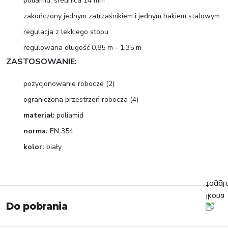
poliamid, średnica 14 mm
zakończony jednym zatrzaśnikiem i jednym hakiem stalowym
regulacja z lekkiego stopu
regulowana długość 0,85 m - 1,35 m
ZASTOSOWANIE:
pozycjonowanie robocze (2)
ograniczona przestrzeń robocza (4)
materiał:
poliamid
norma:
EN 354
kolor:
biały
Do pobrania