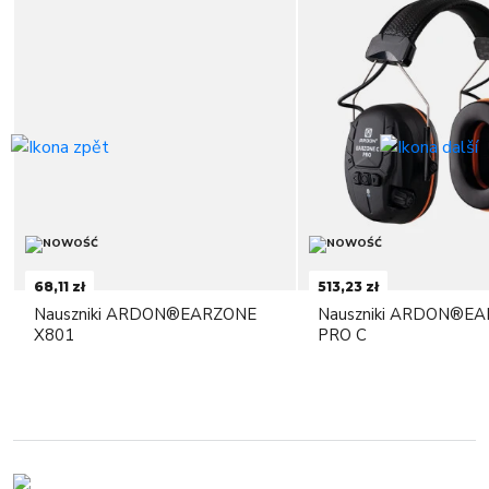
68,11 zł
513,23 zł
Nauszniki ARDON®EARZONE
Nauszniki ARDON®E
X801
PRO C