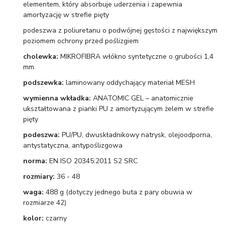
elementem, który absorbuje uderzenia i zapewnia
amortyzację w strefie pięty
podeszwa z poliuretanu o podwójnej gęstości z największym
poziomem ochrony przed poślizgiem
cholewka:
MIKROFIBRA włókno syntetyczne o grubości 1,4
mm
podszewka:
laminowany oddychający materiał MESH
wymienna wkładka:
ANATOMIC GEL – anatomicznie
ukształtowana z pianki PU z amortyzującym żelem w strefie
pięty
podeszwa:
PU/PU, dwuskładnikowy natrysk, olejoodporna,
antystatyczna, antypoślizgowa
norma:
EN ISO 20345:2011 S2 SRC
rozmiary:
36 - 48
waga:
488 g (dotyczy jednego buta z pary obuwia w
rozmiarze 42)
kolor:
czarny