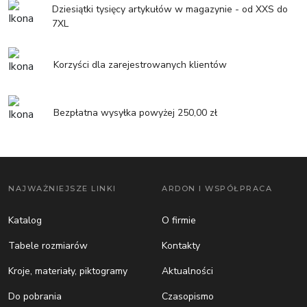
Dziesiątki tysięcy artykułów w magazynie - od XXS do
7XL
Korzyści dla zarejestrowanych klientów
Bezpłatna wysyłka powyżej 250,00 zł
NAJWAŻNIEJSZE LINKI
ARDON I WSPÓŁPRACA
Katalog
O firmie
Tabele rozmiarów
Kontakty
Kroje, materiały, piktogramy
Aktualności
Do pobrania
Czasopismo