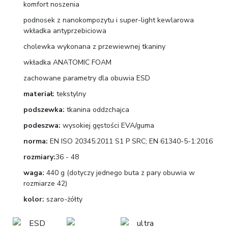
komfort noszenia
podnosek z nanokompozytu i super-light kewlarowa
wkładka antyprzebiciowa
cholewka wykonana z przewiewnej tkaniny
wkładka ANATOMIC FOAM
zachowane parametry dla obuwia ESD
materiał:
tekstylny
podszewka:
tkanina oddzchajca
podeszwa:
wysokiej gęstości EVA/guma
norma:
EN ISO 20345:2011 S1 P SRC; EN 61340-5-1:2016
rozmiary:
36 - 48
waga:
440 g (dotyczy jednego buta z pary obuwia w
rozmiarze 42)
kolor:
szaro-żółty