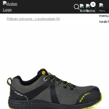
Menu
Półbuty ochronne - z podnoskiem (S)