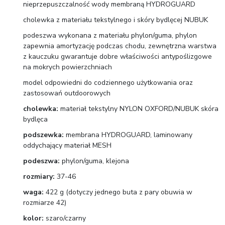
nieprzepuszczalność wody membraną HYDROGUARD
cholewka z materiału tekstylnego i skóry bydlęcej NUBUK
podeszwa wykonana z materiału phylon/guma, phylon
zapewnia amortyzację podczas chodu, zewnętrzna warstwa
z kauczuku gwarantuje dobre właściwości antypoślizgowe
na mokrych powierzchniach
model odpowiedni do codziennego użytkowania oraz
zastosowań outdoorowych
cholewka:
materiał tekstylny NYLON OXFORD/NUBUK skóra
bydlęca
podszewka:
membrana HYDROGUARD, laminowany
oddychający materiał MESH
podeszwa:
phylon/guma, klejona
rozmiary:
37-46
waga:
422 g (dotyczy jednego buta z pary obuwia w
rozmiarze 42)
kolor:
szaro/czarny