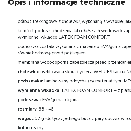
Opis i informacje techniczne
półbut trekkingowy z cholewką wykonaną z wysokiej jak
komfort podczas chodzenia lub dłuższych wędrówek zape
wymiennej wkładce LATEX FOAM COMFORT
podeszwa została wykonana z materiału EVA/guma zapew
również ochronę przed poślizgiem
membrana wodoodporna zabezpiecza przed przenikani
cholewka:
oszlifowana skóra bydlęca WELUR/tkanina 
podszewka:
laminowany oddychający materiał typu M
wymienna wkładka:
LATEX FOAM COMFORT – z pianki
podeszwa:
EVA/guma, klejona
rozmiary:
38 - 46
waga:
392 g (dotyczy jednego buta z pary obuwia w ro
kolor:
czarny