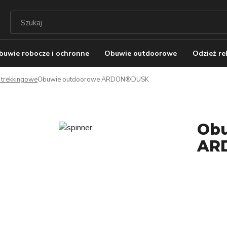
buwie robocze i ochronne
Obuwie outdoorowe
Odzież r
y trekkingowe
Obuwie outdoorowe ARDON®DUSK
Obu
AR