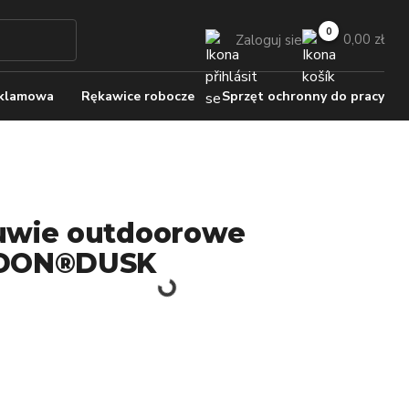
0,00 zł
Zaloguj sie
eklamowa
Rękawice robocze
Sprzęt ochronny do pracy
wie outdoorowe
DON®DUSK