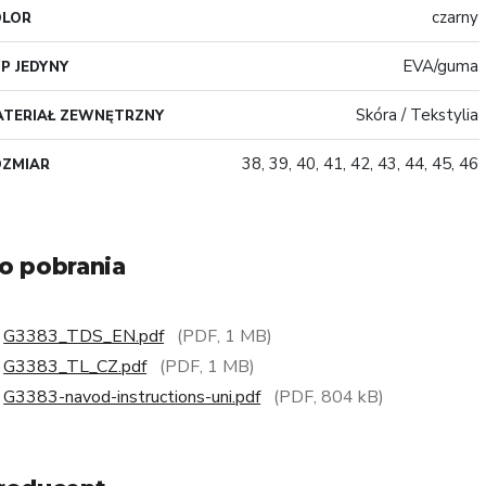
czarny
OLOR
EVA/guma
P JEDYNY
Skóra / Tekstylia
TERIAŁ ZEWNĘTRZNY
38, 39, 40, 41, 42, 43, 44, 45, 46
OZMIAR
o pobrania
G3383_TDS_EN.pdf
(PDF, 1 MB)
G3383_TL_CZ.pdf
(PDF, 1 MB)
G3383-navod-instructions-uni.pdf
(PDF, 804 kB)