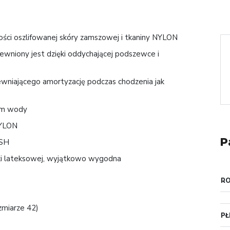
ości oszlifowanej skóry zamszowej i tkaniny NYLON
wniony jest dzięki oddychającej podszewce i
niającego amortyzację podczas chodzenia jak
em wody
NYLON
P
ESH
 lateksowej, wyjątkowo wygodna
R
zmiarze 42)
PŁ