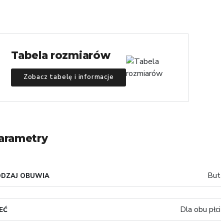
Tabela rozmiarów
Zobacz tabelę i informacje
arametry
But
ODZAJ OBUWIA
Dla obu płci
EĆ