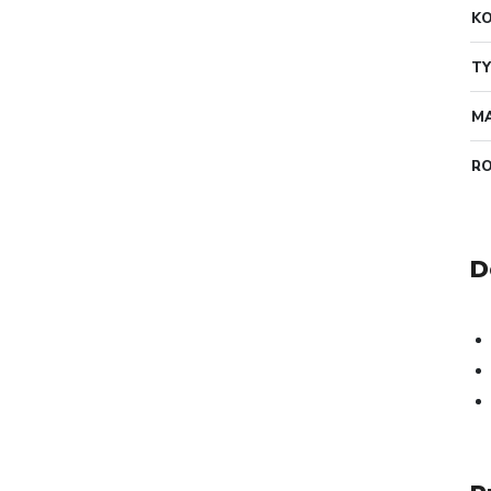
K
TY
MA
R
D