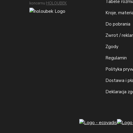
Tabele rozm
koncernu
HOLOUBEK
Kroje, materi
Do pobrania
Zwrot / rekla
Zgody
Regulamin
Polityka pry
Dostawa i pł
Deklaracja z