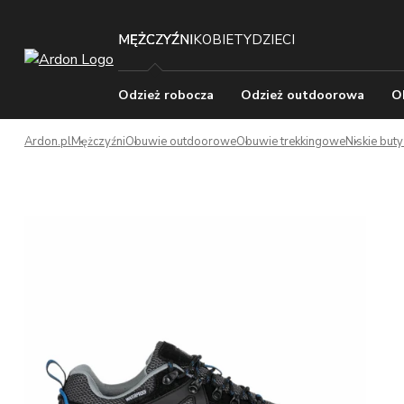
MĘŻCZYŹNI
KOBIETY
DZIECI
Odzież robocza
Odzież outdoorowa
O
Ardon.pl
Mężczyźni
Obuwie outdoorowe
Obuwie trekkingowe
Niskie but