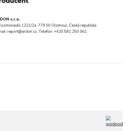
roducent
DON s.r.o.
. Kosmonautů 1221/2a, 779 00 Olomouc, Česká republika
mail: report@ardon.cz, Telefon: +420 581 250 061