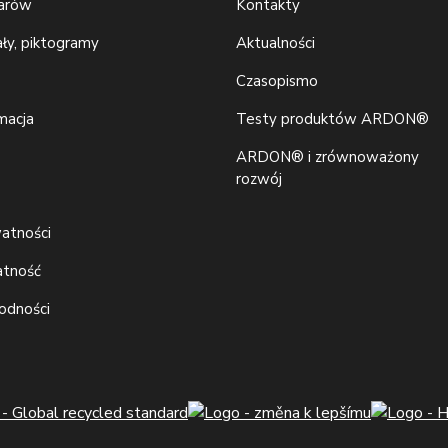
iarów
Kontakty
ały, piktogramy
Aktualności
Czasopismo
macja
Testy produktów ARDON®
ARDON® i zrównoważony
rozwój
watności
atność
godności