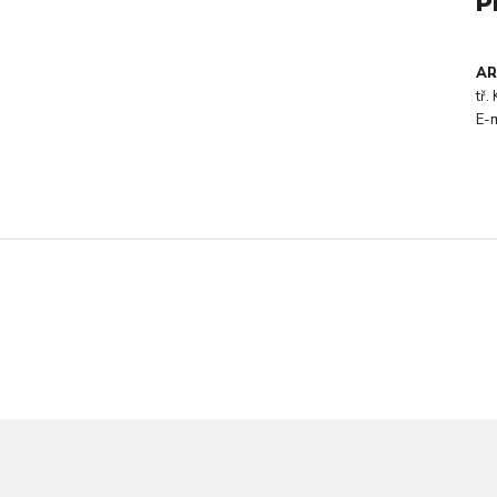
P
AR
tř
E-