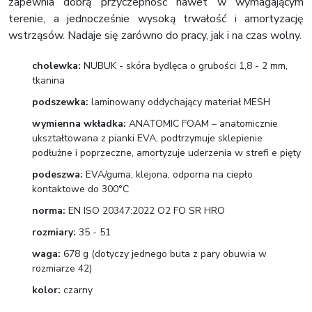
zapewnia dobrą przyczepność nawet w wymagającym
terenie, a jednocześnie wysoką trwałość i amortyzację
wstrząsów. Nadaje się zarówno do pracy, jak i na czas wolny.
cholewka:
NUBUK - skóra bydlęca o grubości 1,8 - 2 mm,
tkanina
podszewka:
laminowany oddychający materiał MESH
wymienna wkładka:
ANATOMIC FOAM – anatomicznie
ukształtowana z pianki EVA, podtrzymuje sklepienie
podłużne i poprzeczne, amortyzuje uderzenia w strefi e pięty
podeszwa:
EVA/guma, klejona, odporna na ciepło
kontaktowe do 300°C
norma:
EN ISO 20347:2022 O2 FO SR HRO
rozmiary:
35 - 51
waga:
678 g (dotyczy jednego buta z pary obuwia w
rozmiarze 42)
kolor:
czarny