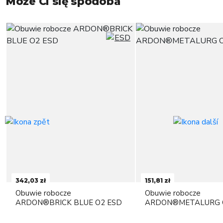
Może Ci się spodoba
342,03 zł
151,81 zł
Obuwie robocze
Obuwie robocze
ARDON®BRICK BLUE O2 ESD
ARDON®METALURG 