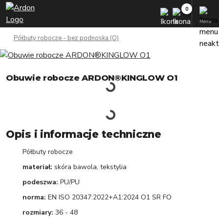
Menu
Półbuty robocze - bez podnoska (O)
Obuwie robocze ARDON®KINGLOW O1
Opis i informacje techniczne
Półbuty robocze
materiał:
skóra bawola, tekstylia
podeszwa:
PU/PU
norma:
EN ISO 20347:2022+A1:2024 O1 SR FO
rozmiary:
36 - 48