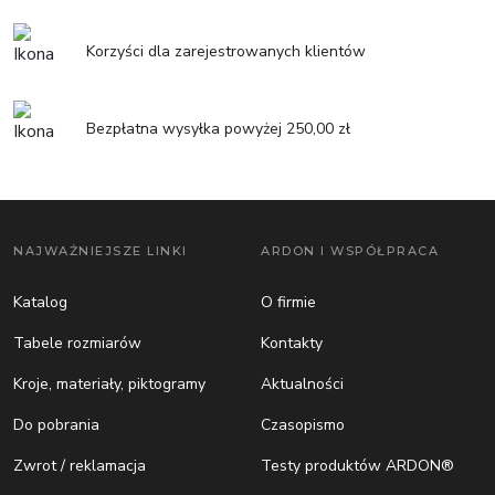
Korzyści dla zarejestrowanych klientów
Bezpłatna wysyłka powyżej 250,00 zł
NAJWAŻNIEJSZE LINKI
ARDON I WSPÓŁPRACA
Katalog
O firmie
Tabele rozmiarów
Kontakty
Kroje, materiały, piktogramy
Aktualności
Do pobrania
Czasopismo
Zwrot / reklamacja
Testy produktów ARDON®