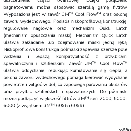
uszczelnieniu części twarzowej. Dzięki połączeniu
bagnetowemu można stosować szeroką gamę filtrów.
Wyposażona jest w zawór 3M™ Cool Flow™ oraz osłonę
zaworu wydechowego. Posiada niskoprofilową konstrukcję,
regulowane nagłowie oraz mechanizm Quick Latch
(mechanizm opuszczania maski). Mechanizm Quick Latch
ułatwia zakładanie lub zdejmowanie maski jedną ręką.
Niskoprofilowa konstrukcja półmaski zapewnia szersze pole
widzenia i lepszą kompatybilność z przyłbicami
spawalniczymi i szlifierskimi. Zawór 3M™ Cool Flow™
ułatwia oddychanie, redukując kumulowanie się ciepła, a
osłona zaworu wydechowego pomaga kierować wydychane
powietrze i wilgoć w dół, co zapobiega parowaniu okularów
oraz przyłbic szlifierskich i spawalniczych. Do półmaski
można podłączyć większość filtrów 3M™ serii 2000, 5000 i
6000 (z wyjątkiem 3M™ 6098 i 6099).