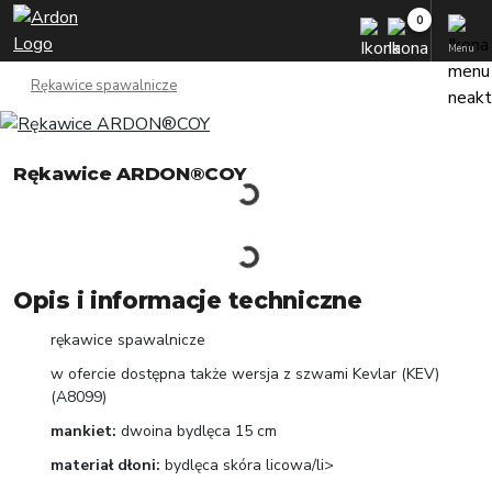
Menu
Rękawice spawalnicze
Rękawice ARDON®COY
Opis i informacje techniczne
rękawice spawalnicze
w ofercie dostępna także wersja z szwami Kevlar (KEV)
(A8099)
mankiet:
dwoina bydlęca 15 cm
materiał dłoni:
bydlęca skóra licowa/li>