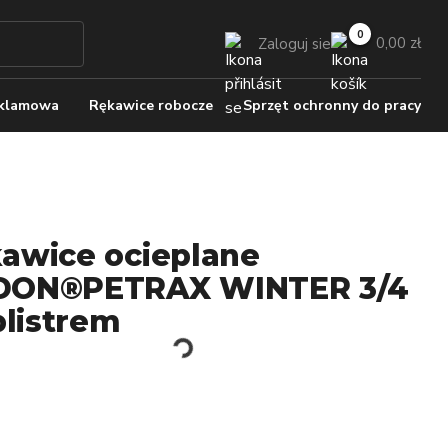
0,00 zł
Zaloguj sie
eklamowa
Rękawice robocze
Sprzęt ochronny do pracy
awice ocieplane
DON®PETRAX WINTER 3/4
 blistrem