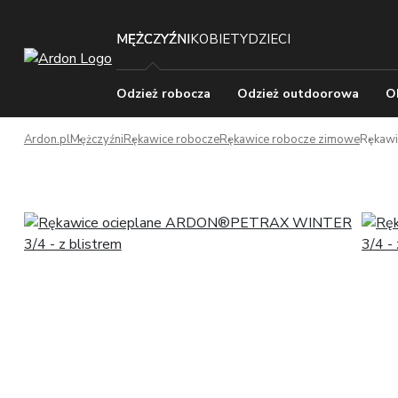
MĘŻCZYŹNI
KOBIETY
DZIECI
Odzież robocza
Odzież outdoorowa
O
Ardon.pl
Mężczyźni
Rękawice robocze
Rękawice robocze zimowe
Rękawi