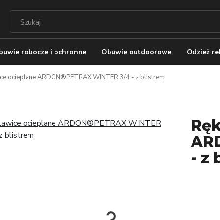
buwie robocze i ochronne
Obuwie outdoorowe
Odzież r
ce ocieplane ARDON®PETRAX WINTER 3/4 - z blistrem
Ręk
AR
- z