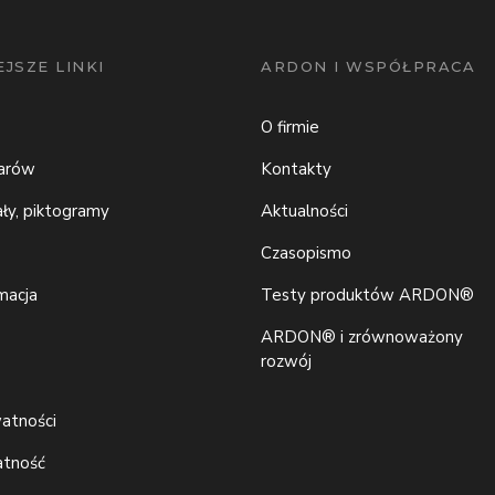
JSZE LINKI
ARDON I WSPÓŁPRACA
O firmie
iarów
Kontakty
ały, piktogramy
Aktualności
Czasopismo
macja
Testy produktów ARDON®
ARDON® i zrównoważony
rozwój
watności
atność