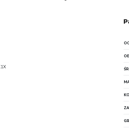
P
OC
O
X1X
Ś
MA
K
ZA
GR