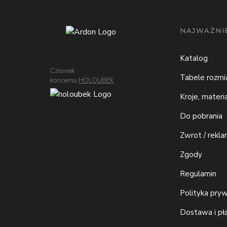
NAJWAŻNIE
Katalog
Członek
Tabele rozm
koncernu
HOLOUBEK
Kroje, materi
Do pobrania
Zwrot / rekla
Zgody
Regulamin
Polityka pry
Dostawa i pł