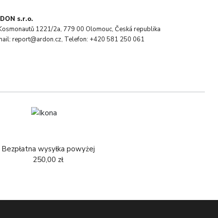
DON s.r.o.
. Kosmonautů 1221/2a, 779 00 Olomouc, Česká republika
mail: report@ardon.cz, Telefon: +420 581 250 061
Bezpłatna wysyłka powyżej
250,00 zł