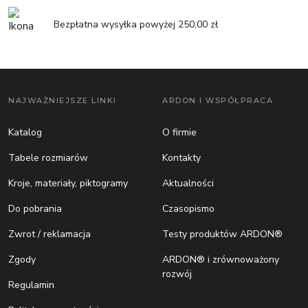
Bezpłatna wysyłka powyżej 250,00 zł
NAJWAŻNIEJSZE LINKI
ARDON I WSPÓŁPRACA
Katalog
O firmie
Tabele rozmiarów
Kontakty
Kroje, materiały, piktogramy
Aktualności
Do pobrania
Czasopismo
Zwrot / reklamacja
Testy produktów ARDON®
Zgody
ARDON® i zrównoważony
rozwój
Regulamin