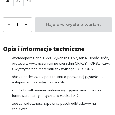
46
47
48
Najpierw wybierz wariant
Opis i informacje techniczne
wodoodporna cholewka wykonana z wysokiej jakości skóry
bydlęcej z wykończeniem powierzchni CRAZY HORSE, język
z wytrzymałego materiału tekstylnego CORDURA
płaska podeszwa z poliuretanu o podwójnej gęstości ma
antypoślizgowe właściwości SRC
komfort użytkowania podnosi wyciągana, anatomicznie
formowana, antystatyczna wkładka ESD
lepszą widoczność zapewnia pasek odblaskowy na
cholewce