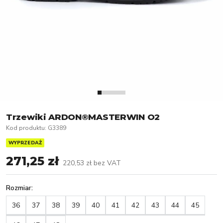
Trzewiki ARDON®MASTERWIN O2
Kod produktu
:
G3389
WYPRZEDAŻ
271,25 zł
220,53 zł
bez VAT
Rozmiar
:
36
37
38
39
40
41
42
43
44
45