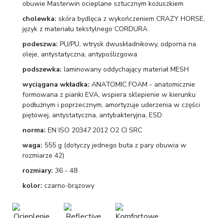
obuwie Masterwin ocieplane sztucznym kożuszkiem
cholewka:
skóra bydlęca z wykończeniem CRAZY HORSE,
język z materiału tekstylnego CORDURA
podeszwa:
PU/PU, wtrysk dwuskładnikowy, odporna na
oleje, antystatyczna, antypoślizgowa
podszewka:
laminowany oddychający materiał MESH
wyciągana wkładka:
ANATOMIC FOAM - anatomicznie
formowana z pianki EVA, wspiera sklepienie w kierunku
podłużnym i poprzecznym, amortyzuje uderzenia w części
piętowej, antystatyczna, antybakteryjna, ESD
norma:
EN ISO 20347:2012 O2 CI SRC
waga:
555 g (dotyczy jednego buta z pary obuwia w
rozmiarze 42)
rozmiary:
36 - 48
kolor:
czarno-brązowy