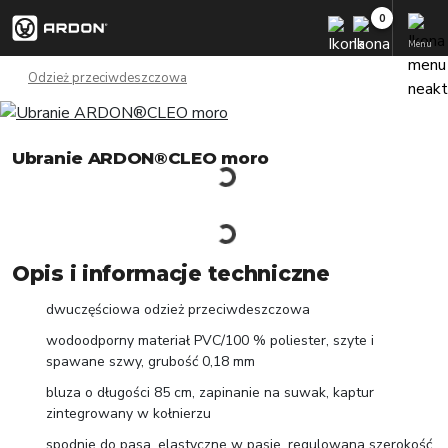
Menu
Odzież przeciwdeszczowa
Ubranie ARDON®CLEO moro
Opis i informacje techniczne
dwuczęściowa odzież przeciwdeszczowa
wodoodporny materiał PVC/100 % poliester, szyte i
spawane szwy, grubość 0,18 mm
bluza o długości 85 cm, zapinanie na suwak, kaptur
zintegrowany w kołnierzu
spodnie do pasa, elastyczne w pasie, regulowana szerokość