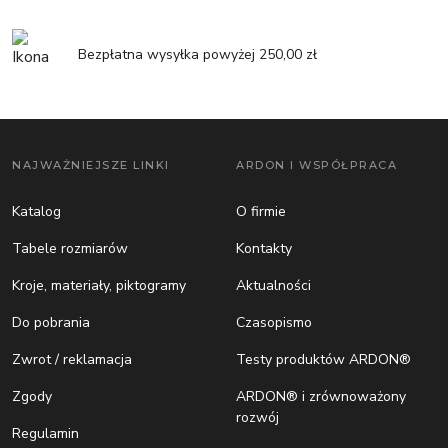
Bezpłatna wysyłka powyżej 250,00 zł
NAJWAŻNIEJSZE LINKI
ARDON I WSPÓŁPRACA
Katalog
O firmie
Tabele rozmiarów
Kontakty
Kroje, materiały, piktogramy
Aktualności
Do pobrania
Czasopismo
Zwrot / reklamacja
Testy produktów ARDON®
Zgody
ARDON® i zrównoważony
rozwój
Regulamin