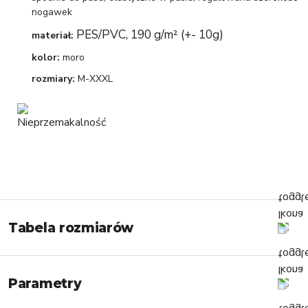
nogawek
PES/PVC
,
190 g/m² (+- 10g)
materiał:
kolor:
moro
rozmiary:
M-XXXL
Tabela rozmiarów
Parametry