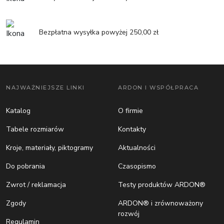
Bezpłatna wysyłka powyżej 250,00 zł
NAJWAŻNIEJSZE LINKI
ARDON I WSPÓŁPRACA
Katalog
O firmie
Tabele rozmiarów
Kontakty
Kroje, materiały, piktogramy
Aktualności
Do pobrania
Czasopismo
Zwrot / reklamacja
Testy produktów ARDON®
Zgody
ARDON® i zrównoważony
rozwój
Regulamin