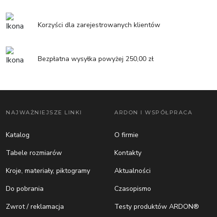
Korzyści dla zarejestrowanych klientów
Bezpłatna wysyłka powyżej 250,00 zł
NAJWAŻNIEJSZE LINKI
ARDON I WSPÓŁPRACA
Katalog
O firmie
Tabele rozmiarów
Kontakty
Kroje, materiały, piktogramy
Aktualności
Do pobrania
Czasopismo
Zwrot / reklamacja
Testy produktów ARDON®