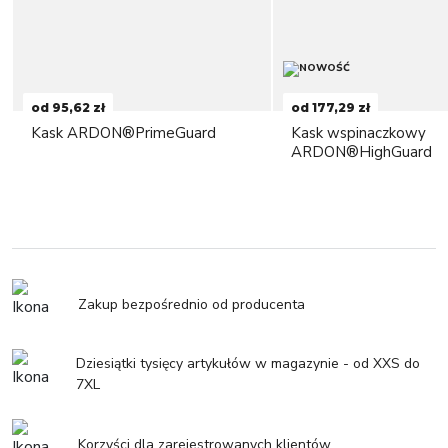
od 95,62 zł
od 177,29 zł
Kask ARDON®PrimeGuard
Kask wspinaczkowy
ARDON®HighGuard
Zakup bezpośrednio od producenta
Dziesiątki tysięcy artykułów w magazynie - od XXS do
7XL
Korzyści dla zarejestrowanych klientów