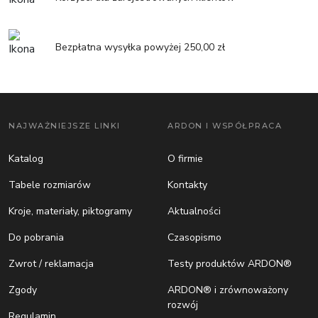
Bezpłatna wysyłka powyżej 250,00 zł
NAJWAŻNIEJSZE LINKI
ARDON I WSPÓŁPRACA
Katalog
O firmie
Tabele rozmiarów
Kontakty
Kroje, materiały, piktogramy
Aktualności
Do pobrania
Czasopismo
Zwrot / reklamacja
Testy produktów ARDON®
Zgody
ARDON® i zrównoważony
rozwój
Regulamin