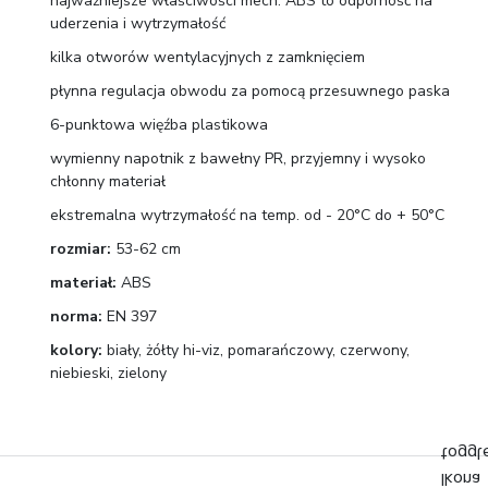
najważniejsze właściwości mech. ABS to odporność na
uderzenia i wytrzymałość
kilka otworów wentylacyjnych z zamknięciem
płynna regulacja obwodu za pomocą przesuwnego paska
6-punktowa więźba plastikowa
wymienny napotnik z bawełny PR, przyjemny i wysoko
chłonny materiał
ekstremalna wytrzymałość na temp. od - 20°C do + 50°C
rozmiar:
53-62 cm
materiał:
ABS
norma:
EN 397
kolory:
biały, żółty hi-viz, pomarańczowy, czerwony,
niebieski, zielony