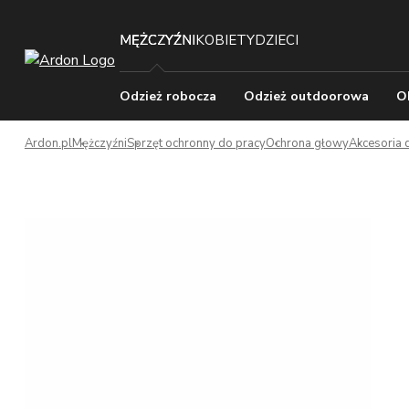
MĘŻCZYŹNI
KOBIETY
DZIECI
Odzież robocza
Odzież outdoorowa
O
Ardon.pl
Mężczyźni
Sprzęt ochronny do pracy
Ochrona głowy
Akcesoria 