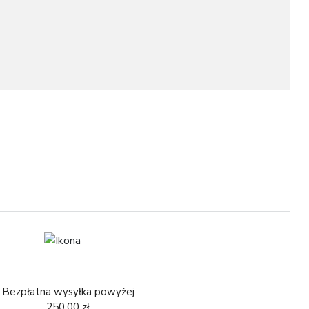
7
Bezpłatna wysyłka powyżej
250,00 zł