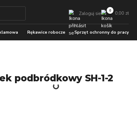
0,00 zł
Zaloguj sie
eklamowa
Rękawice robocze
Sprzęt ochronny do pracy
ek podbródkowy SH-1-2