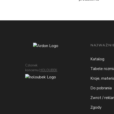
NAJWAŻNIE
Katalog
Członek
Tabele rozm
koncernu
HOLOUBEK
Kroje, materi
Do pobrania
Zwrot / rekla
Zgody