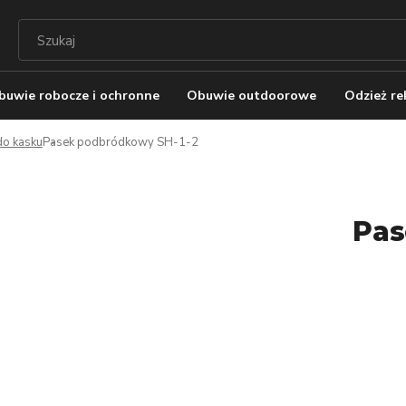
buwie robocze i ochronne
Obuwie outdoorowe
Odzież r
do kasku
Pasek podbródkowy SH-1-2
Pas