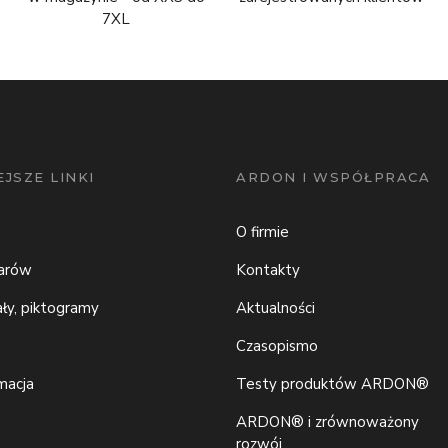
7XL
JSZE LINKI
ARDON I WSPÓŁPRACA
O firmie
iarów
Kontakty
ały, piktogramy
Aktualności
Czasopismo
macja
Testy produktów ARDON®
ARDON® i zrównoważony
rozwój