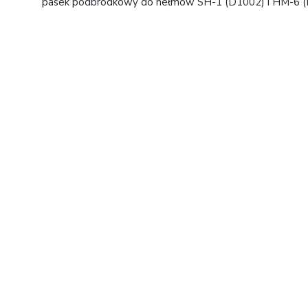
pasek podbródkowy do hełmów SH-1 (D1002) i HM-6 