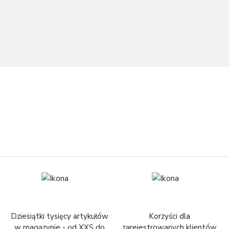
Dziesiątki tysięcy artykułów
Korzyści dla
w magazynie - od XXS do
zarejestrowanych klientów