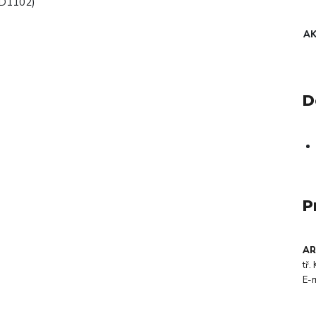
(D1102)
A
D
P
AR
tř
E-