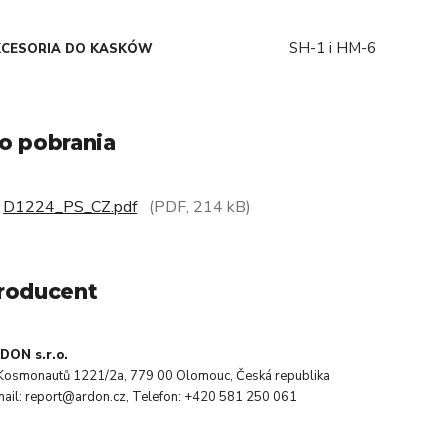
SH-1 i HM-6
KCESORIA DO KASKÓW
o pobrania
D1224_PS_CZ.pdf
(PDF, 214 kB)
roducent
DON s.r.o.
. Kosmonautů 1221/2a, 779 00 Olomouc, Česká republika
mail: report@ardon.cz, Telefon: +420 581 250 061