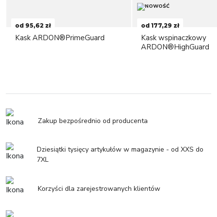
od 95,62 zł
od 177,29 zł
Kask ARDON®PrimeGuard
Kask wspinaczkowy
ARDON®HighGuard
Zakup bezpośrednio od producenta
Dziesiątki tysięcy artykułów w magazynie - od XXS do
7XL
Korzyści dla zarejestrowanych klientów