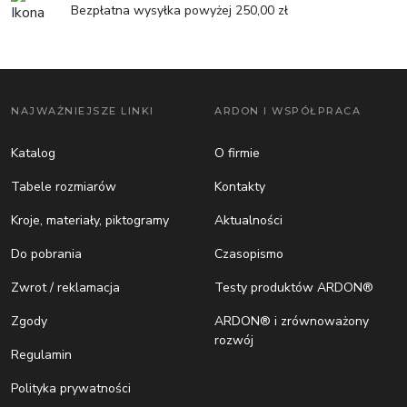
Bezpłatna wysyłka powyżej 250,00 zł
NAJWAŻNIEJSZE LINKI
ARDON I WSPÓŁPRACA
Katalog
O firmie
Tabele rozmiarów
Kontakty
Kroje, materiały, piktogramy
Aktualności
Do pobrania
Czasopismo
Zwrot / reklamacja
Testy produktów ARDON®
Zgody
ARDON® i zrównoważony
rozwój
Regulamin
Polityka prywatności