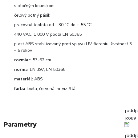
s otočným kolieskom
čelový potný pásik
pracovná teplota od – 30 °C do + 55 °C
440 VAC, 1 000 V podľa EN 50365
plast ABS stabilizovaný proti vplyvu UV žiareniu, životnosť 3
– 5 rokov
rozmiar:
53-62 cm
norma
: EN 397, EN 50365
materiál
: ABS
farba
: biela, červená, hi-viz žltá
Parametry