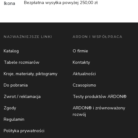
Bezpłatna wysyłka powyżej 250,00 zł
NAJWAŻNIEJSZE LINKI
ARDON I WSPÓŁPRACA
Katalog
O firmie
Tabele rozmiarów
Kontakty
Kroje, materiały, piktogramy
Aktualności
Do pobrania
Czasopismo
Zwrot / reklamacja
Testy produktów ARDON®
Zgody
ARDON® i zrównoważony
rozwój
Regulamin
Polityka prywatności