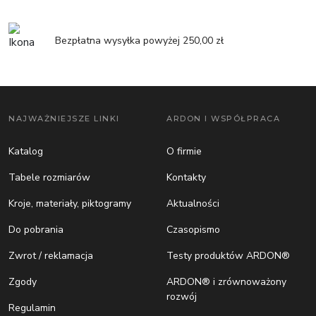
Bezpłatna wysyłka powyżej 250,00 zł
NAJWAŻNIEJSZE LINKI
ARDON I WSPÓŁPRACA
Katalog
O firmie
Tabele rozmiarów
Kontakty
Kroje, materiały, piktogramy
Aktualności
Do pobrania
Czasopismo
Zwrot / reklamacja
Testy produktów ARDON®
Zgody
ARDON® i zrównoważony
rozwój
Regulamin