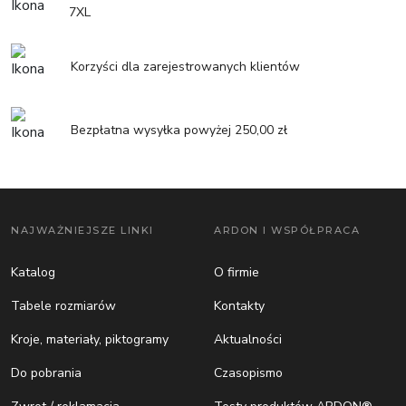
7XL
Korzyści dla zarejestrowanych klientów
Bezpłatna wysyłka powyżej 250,00 zł
NAJWAŻNIEJSZE LINKI
ARDON I WSPÓŁPRACA
Katalog
O firmie
Tabele rozmiarów
Kontakty
Kroje, materiały, piktogramy
Aktualności
Do pobrania
Czasopismo