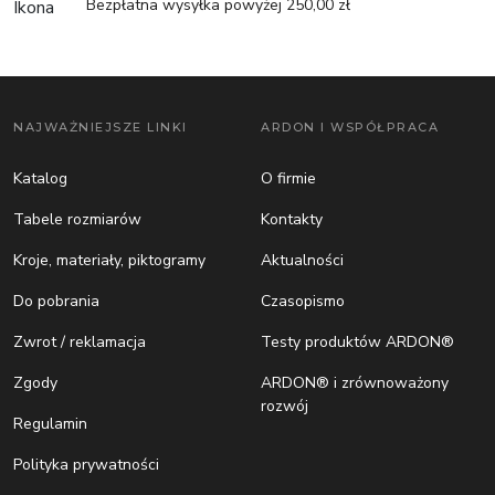
Bezpłatna wysyłka powyżej 250,00 zł
NAJWAŻNIEJSZE LINKI
ARDON I WSPÓŁPRACA
Katalog
O firmie
Tabele rozmiarów
Kontakty
Kroje, materiały, piktogramy
Aktualności
Do pobrania
Czasopismo
Zwrot / reklamacja
Testy produktów ARDON®
Zgody
ARDON® i zrównoważony
rozwój
Regulamin
Polityka prywatności