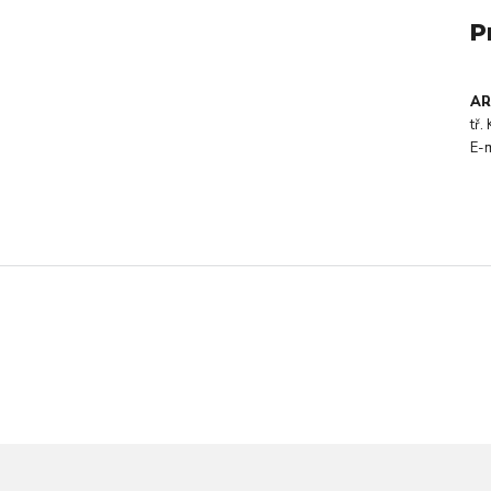
P
AR
tř
E-