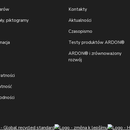
iarów
Kontakty
ały, piktogramy
Aktualności
Czasopismo
macja
Testy produktów ARDON®
ARDON® i zrównoważony
rozwój
watności
atność
godności