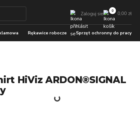
0,00 zł
Zaloguj sie
eklamowa
Rękawice robocze
Sprzęt ochronny do pracy
hirt HiViz ARDON®SIGNAL
ty