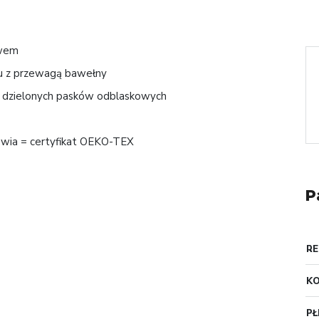
awem
łu z przewagą bawełny
u dzielonych pasków odblaskowych
owia = certyfikat OEKO-TEX
P
RE
K
PŁ