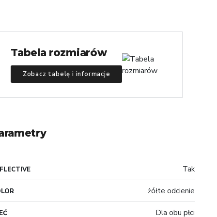
Tabela rozmiarów
Zobacz tabelę i informacje
arametry
Tak
FLECTIVE
żółte odcienie
OLOR
Dla obu płci
EĆ