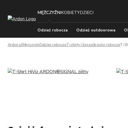
MĘŻCZYŹNI
KOBIETY
DZIECI
Odzież robocza
Odzież outdoorowa
O
Ardon.pl
Mężczyźni
Odzież robocza
T-shirty i koszulki polo robocze
T-Sh