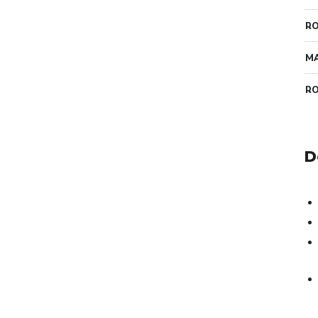
RO
MA
R
D