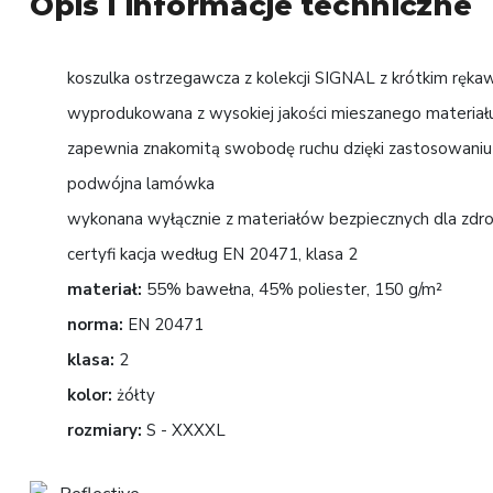
Opis i informacje techniczne
koszulka ostrzegawcza z kolekcji SIGNAL z krótkim ręk
wyprodukowana z wysokiej jakości mieszanego materia
zapewnia znakomitą swobodę ruchu dzięki zastosowani
podwójna lamówka
wykonana wyłącznie z materiałów bezpiecznych dla zdr
certyfi kacja według EN 20471, klasa 2
materiał:
55% bawełna, 45% poliester, 150 g/m²
norma:
EN 20471
klasa:
2
kolor:
żółty
rozmiary:
S - XXXXL