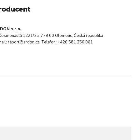
roducent
DON s.r.o.
. Kosmonautů 1221/2a, 779 00 Olomouc, Česká republika
mail: report@ardon.cz, Telefon: +420 581 250 061