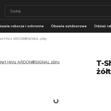
buwie robocze i ochronne
Obuwie outdoorowe
Odzież r
irt HiViz ARDON®SIGNAL żółty
T-S
żół