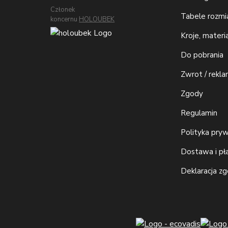
Członek
Tabele rozm
koncernu
HOLOUBEK
Kroje, materi
Do pobrania
Zwrot / rekla
Zgody
Regulamin
Polityka pry
Dostawa i pł
Deklaracja z