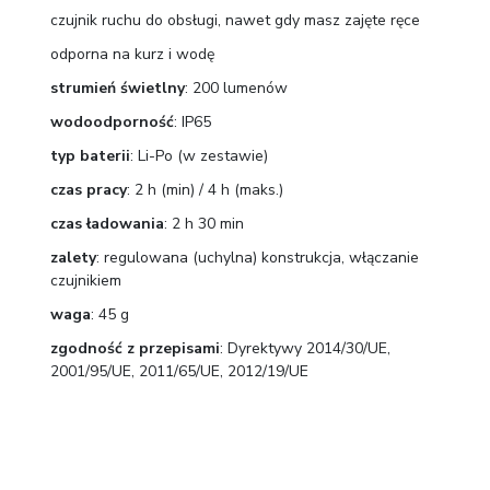
czujnik ruchu do obsługi, nawet gdy masz zajęte ręce
odporna na kurz i wodę
strumień świetlny
: 200 lumenów
wodoodporność
: IP65
typ baterii
: Li-Po (w zestawie)
czas pracy
: 2 h (min) / 4 h (maks.)
czas ładowania
: 2 h 30 min
zalety
: regulowana (uchylna) konstrukcja, włączanie
czujnikiem
waga
: 45 g
zgodność z przepisami
: Dyrektywy 2014/30/UE,
2001/95/UE, 2011/65/UE, 2012/19/UE