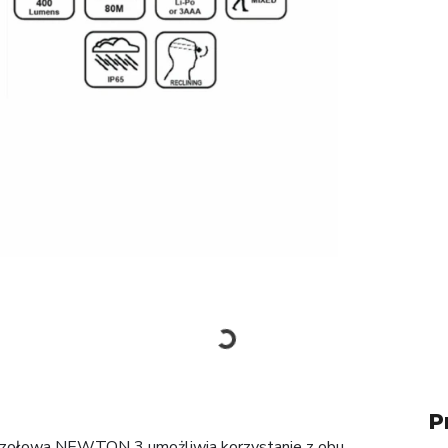
P
rka czołowa NEWTON 3 umożliwia korzystanie z obu