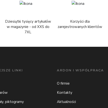
Dziesiątki tysięcy artykułów
Korzyści dla
w magazynie - od XXS do
zarejestrowanych klientów
7XL
JSZE LINKI
ARDON I WSPÓŁPRACA
O firmie
iarów
Kontakty
ały, piktogramy
Aktualności