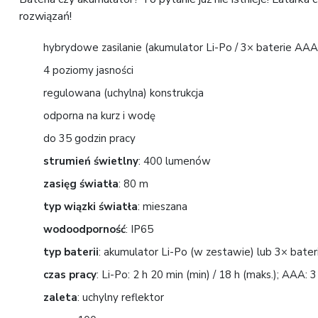
rozwiązań!
hybrydowe zasilanie (akumulator Li-Po / 3× baterie AAA
4 poziomy jasności
regulowana (uchylna) konstrukcja
odporna na kurz i wodę
do 35 godzin pracy
strumień świetlny
: 400 lumenów
zasięg światła
: 80 m
typ wiązki światła
: mieszana
wodoodporność
: IP65
typ baterii
: akumulator Li-Po (w zestawie) lub 3× bate
czas pracy
: Li-Po: 2 h 20 min (min) / 18 h (maks.); AAA: 3
zaleta
: uchylny reflektor