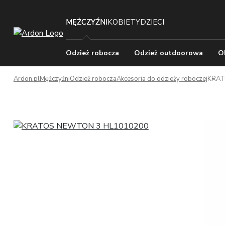
MĘŻCZYŹNI
KOBIETY
DZIECI
Odzież robocza
Odzież outdoorowa
O
Ardon.pl
Mężczyźni
Odzież robocza
Akcesoria do odzieży roboczej
KRAT