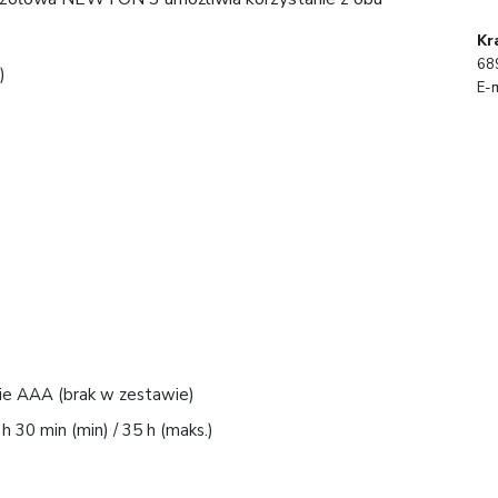
Kr
68
)
E-m
rie AAA (brak w zestawie)
 h 30 min (min) / 35 h (maks.)