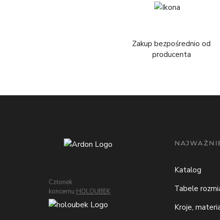
Zakup bezpośrednio od
producenta
NAJWAŻNIE
Katalog
Członek
Tabele rozm
koncernu
HOLOUBEK
Kroje, materi