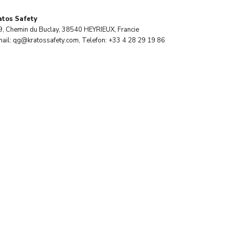
atos Safety
9, Chemin du Buclay, 38540 HEYRIEUX, Francie
ail: qg@kratossafety.com, Telefon: +33 4 28 29 19 86