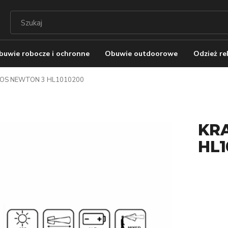
buwie robocze i ochronne
Obuwie outdoorowe
Odzież r
OS NEWTON 3 HL1010200
KR
HL1