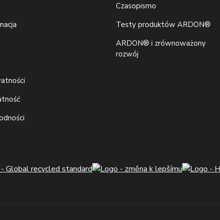
Czasopismo
macja
Testy produktów ARDON®
ARDON® i zrównoważony
rozwój
watności
atność
godności