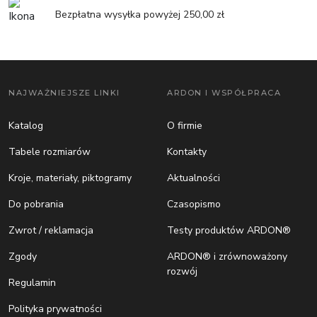
Bezpłatna wysyłka powyżej 250,00 zł
NAJWAŻNIEJSZE LINKI
ARDON I WSPÓŁPRACA
Katalog
O firmie
Tabele rozmiarów
Kontakty
Kroje, materiały, piktogramy
Aktualności
Do pobrania
Czasopismo
Zwrot / reklamacja
Testy produktów ARDON®
Zgody
ARDON® i zrównoważony
rozwój
Regulamin
Polityka prywatności