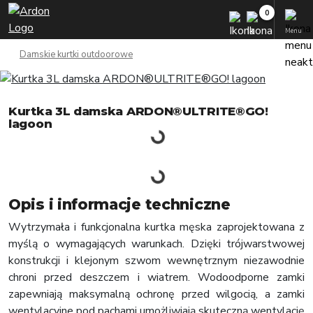
Menu
Damskie kurtki outdoorowe
Kurtka 3L damska ARDON®ULTRITE®GO!
lagoon
Opis i informacje techniczne
Wytrzymała i funkcjonalna kurtka męska zaprojektowana z
myślą o wymagających warunkach. Dzięki trójwarstwowej
konstrukcji i klejonym szwom wewnętrznym niezawodnie
chroni przed deszczem i wiatrem. Wodoodporne zamki
zapewniają maksymalną ochronę przed wilgocią, a zamki
wentylacyjne pod pachami umożliwiają skuteczną wentylację