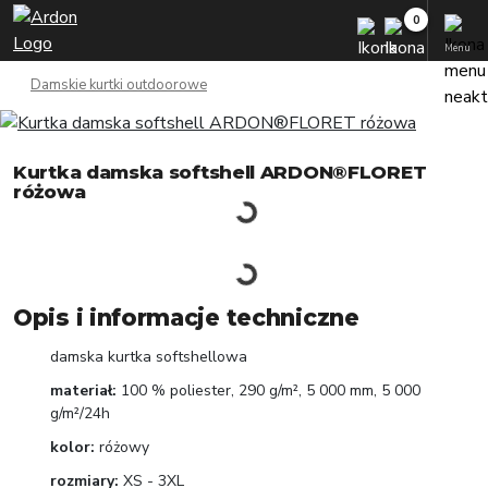
Menu
Damskie kurtki outdoorowe
Kurtka damska softshell ARDON®FLORET
różowa
Opis i informacje techniczne
damska kurtka softshellowa
materiał:
100 % poliester, 290 g/m², 5 000 mm, 5 000
g/m²/24h
kolor:
różowy
rozmiary:
XS - 3XL