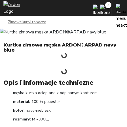
Menu
Zimowe kurtki robocze
Kurtka zimowa męska ARDON®ARPAD navy
blue
Opis i informacje techniczne
męska kurtka ocieplana z odpinanym kapturem
materiał:
100 % poliester
kolor:
navy-niebieski
rozmiary:
M - XXXL