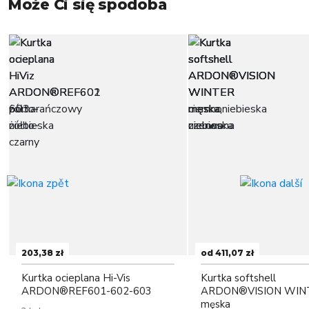
Może Ci się spodoba
203,38 zł
od 411,07 zł
Kurtka ocieplana Hi-Vis
Kurtka softshell
ARDON®REF601-602-603
ARDON®VISION WIN
męska